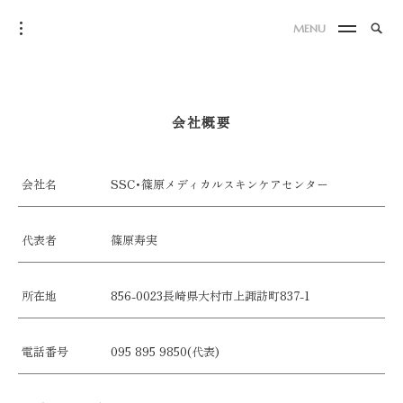
Skip
Search
toggle
MENU
to
SE
open/close
for:
sidebar
content
会社概要
会社名
SSC･篠原メディカルスキンケアセンター
代表者
篠原寿実
所在地
856-0023長崎県大村市上諏訪町837-1
電話番号
095 895 9850(代表)