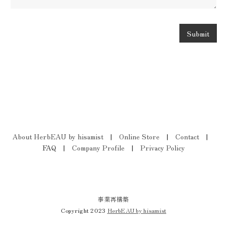
Submit
About HerbEAU by hisamist
|
Online Store
|
Contact
|
FAQ |
Company Profile
|
Privacy Policy
事業再構築
Copyright 2023
HerbEAU by hisamist